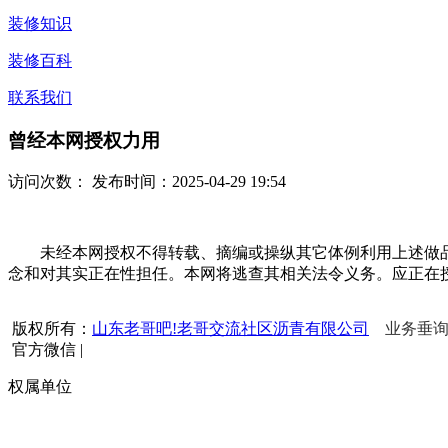
装修知识
装修百科
联系我们
曾经本网授权力用
访问次数：
发布时间：2025-04-29 19:54
未经本网授权不得转载、摘编或操纵其它体例利用上述做品。
念和对其实正在性担任。本网将逃查其相关法令义务。应正在
版权所有：
山东老哥吧!老哥交流社区沥青有限公司
业务垂询热
官方微信
|
权属单位