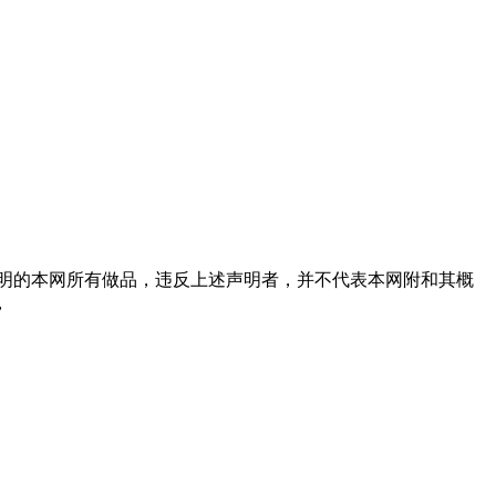
明的本网所有做品，违反上述声明者，并不代表本网附和其概
，